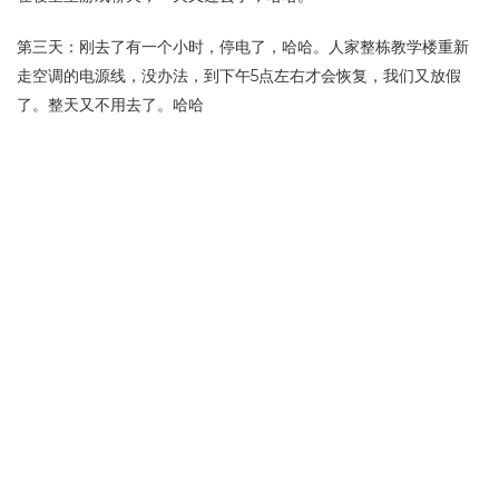
第三天：刚去了有一个小时，停电了，哈哈。人家整栋教学楼重新
走空调的电源线，没办法，到下午5点左右才会恢复，我们又放假
了。整天又不用去了。哈哈
今天就就是第三天，明天不知道什么状况。但是搞笑的是，为了“按
产品设计包装”这一目的。计划16号一天有去调研，哈哈，又有一天
是空的了，除去最后一天交作业。现在剩下3天时间了。还做什么短
学期啊。哈哈。
系主任还说这个短学期一个重要的目的就是要培养我们的时间观
念，可搞笑的是，上午应该8：05开始的，很多人竟然9点才来，竟
然都没人管，哈哈，我再一次笑了。
完！