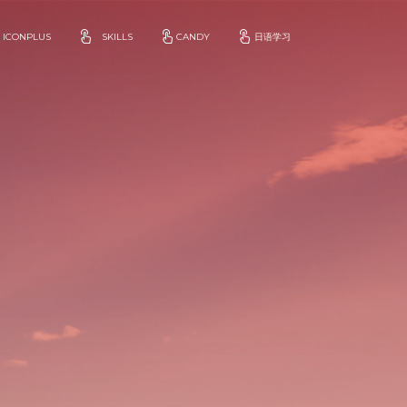
ICONPLUS
SKILLS
CANDY
日语学习