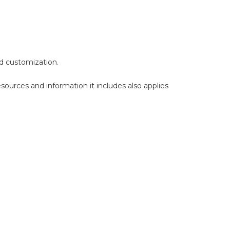
d customization.
sources and information it includes also applies