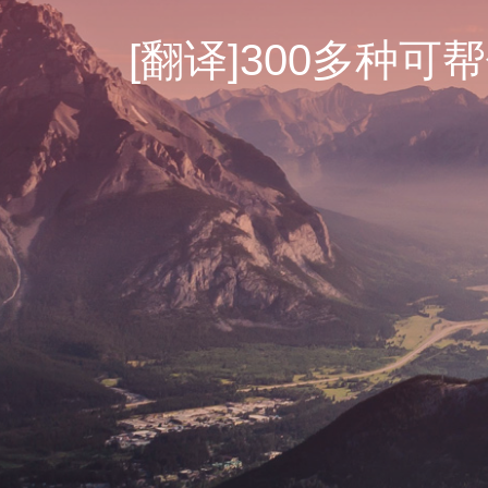
[翻译]300多种可