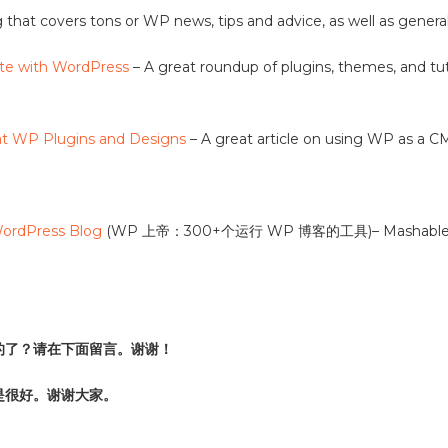
that covers tons or WP news, tips and advice, as well as general
ite with WordPress
– A great roundup of plugins, themes, and tut
at WP Plugins and Designs
– A great article on using WP as a CM
WordPress Blog
(WP 上帝：300+个运行 WP 博客的工具)– Mas
的了？请在下面留言。谢谢！
是很好。谢谢大家。