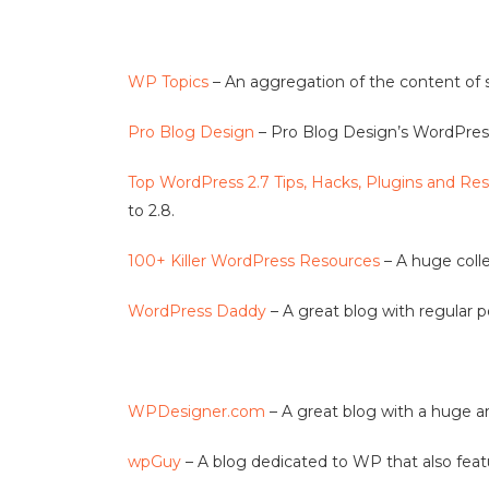
WP Topics
– An aggregation of the content of
Pro Blog Design
– Pro Blog Design’s WordPress
Top WordPress 2.7 Tips, Hacks, Plugins and Re
to 2.8.
100+ Killer WordPress Resources
– A huge coll
WordPress Daddy
– A great blog with regular p
WPDesigner.com
– A great blog with a huge a
wpGuy
– A blog dedicated to WP that also fea