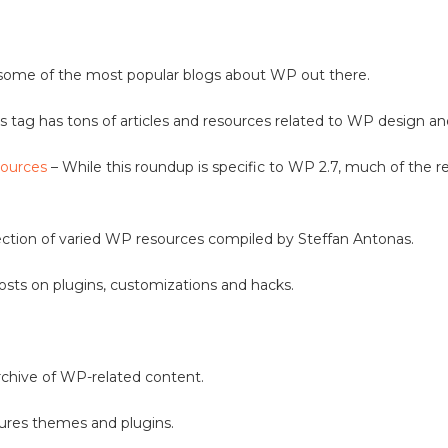
 some of the most popular blogs about WP out there.
 tag has tons of articles and resources related to WP design an
sources
– While this roundup is specific to WP 2.7, much of the re
ection of varied WP resources compiled by Steffan Antonas.
osts on plugins, customizations and hacks.
rchive of WP-related content.
tures themes and plugins.