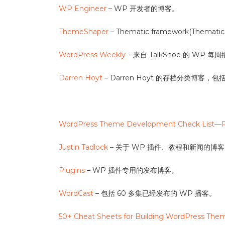
WP Engineer
– WP 开发者的博客。
ThemeShaper
– Thematic framework(Them
WordPress Weekly
– 来自 TalkShoe 的 WP
Darren Hoyt
– Darren Hoyt 的存档分类博
WordPress Theme Development Check List—P
Justin Tadlock
– 关于 WP 插件、教程和新闻的博
Plugins
– WP 插件专用的发布博客。
WordCast
– 包括 60 多集已经发布的 WP 播客。
50+ Cheat Sheets for Building WordPress The