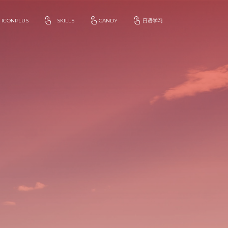
ICONPLUS
SKILLS
CANDY
日语学习