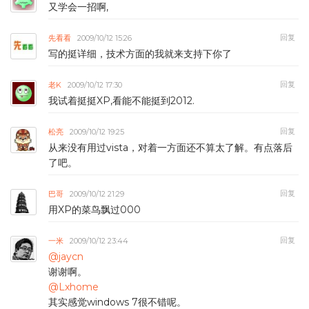
又学会一招啊,
回复
先看看
2009/10/12 15:26
写的挺详细，技术方面的我就来支持下你了
回复
老K
2009/10/12 17:30
我试着挺挺XP,看能不能挺到2012.
回复
松亮
2009/10/12 19:25
从来没有用过vista，对着一方面还不算太了解。有点落后
了吧。
回复
巴哥
2009/10/12 21:29
用XP的菜鸟飘过000
回复
一米
2009/10/12 23:44
@jaycn
谢谢啊。
@Lxhome
其实感觉windows 7很不错呢。