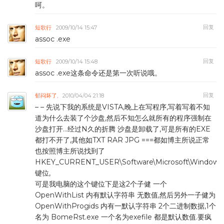
呵。
回复
短歌行
2009/10/14 15:47
assoc .exe
回复
短歌行
2009/10/14 15:48
assoc .exe这条命令还是第一次听说哦。
回复
郁闷坏了,
2010/04/04 21:18
– – 先说下我的系统是VISTA,晚上在写程序,写着写着不知
道为什么去装了个沙盘,然后不知怎么就所有的程序强制在
沙盘打开…经过N久的折腾 沙盘是卸载了,可是所有的EXE
都打不开了,其他如TXT RAR JPG ===都如博主所说正常
也按照博主所说找到了
HKEY_CURRENT_USER\Software\Microsoft\Windows\Cur
键位,
可是我电脑的这个键位下是这2个子健 一个
OpenWithList 内有默认字符串 无数值,然后另外一子健为
OpenWithProgids 内有一默认字符串 2个二进制数据,1个
名为 BomeRst.exe 一个名为exefile 都是默认数值.要疯