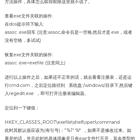
方法操作，具体怎么取得权限这里就不说了。
查看exe文件关联的操作:
在dos提示符下输入:
assoc .exe回车 (注意:assoc,命令后是一空格,然后才是.exe，或者
没有空格，多试试)
恢复exe文件关联的操作:
assoc .exe=exefile (注意同上)
进行以上操作之后，如果还不正常的话，就去看看注册表，还是运
行cmd.com，之后定位路径到 系统盘:/windows/目录下,然后键
入regedit.exe ，即可打开注册表编辑器。
定位到一下键值：
HKEY_CLASSES_ROOT\exefile\shell\open\command
此时其默认值应该为(有引号)：”%1″ %* ，如果不是修改过来。如
果是的话，并且此时的具体现象是只有exe文件打不开，其余类型的