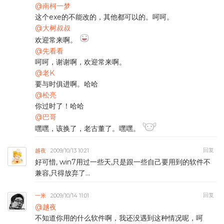
@南柯一梦
这个exe的不能改的，其他都可以的。呵呵。
@大树叔叔
欢迎常来啊。
@先看看
呵呵，谢谢啊，欢迎常来啊。
@老K
要与时俱进啊。哈哈
@松亮
你过时了！哈哈
@巴哥
嘿嘿，该换了，老古董了。嘿嘿。
回复
越夜
2009/10/13 10:21
好可惜, win7用过一些天,只是跟一些自己要用到的软件不
兼容,只得放弃了…
回复
一米
2009/10/14 11:01
@越夜
不知道你用的什么软件啊，我还没遇到这种情况呢，呵