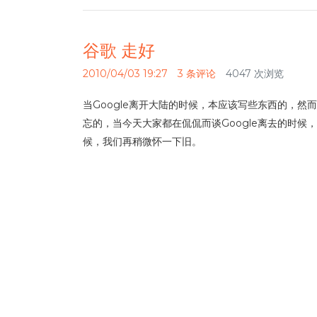
谷歌 走好
2010/04/03 19:27
3 条评论
4047 次浏览
当Google离开大陆的时候，本应该写些东西的，
忘的，当今天大家都在侃侃而谈Google离去的时
候，我们再稍微怀一下旧。
昨天同学毕业答辩的时候将PR解释为“网页流量的大小和网
了，06年谷歌CEO施密特铿锵有力的向世界宣布谷
之歌”了，留下的，只是Google中国。