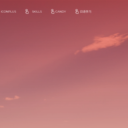
ICONPLUS
SKILLS
CANDY
日语学习