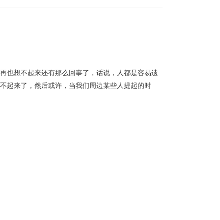
的再也想不起来还有那么回事了，话说，人都是容易遗
想不起来了，然后或许，当我们周边某些人提起的时
ogle将Google谷歌的标志改为Google中国
，我们在网络这片自由的土地上，就再也看不到“山谷