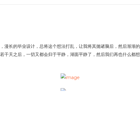
然而，漫长的毕业设计，总将这个想法打乱，让我将其抛诸脑后，然后渐渐
候，若干天之后，一切又都会归于平静，湖面平静了，然后我们再也什么都
页的知名度”，我不知道改如何是好。今天Google的Pr就更新了，还有Go
歌–山谷之歌，带着多大的梦想来到这片土地，然后好景不长，10年的时候