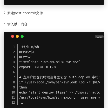
2. 新建post-commit文件
3. 输入以下内容
Copy
#!/bin/sh

REPOS=$1

REV=$2

time=`date "+%Y-%m-%d %H:%M:%S"`

export LANG=C.UTF-8

# 当用户提交的时候注释里包含 auto_deploy 字符串的时
if (/usr/local/svn/bin/svnlook log -r $REV /ho
then

echo "start deploy $time" >> /tmp/svn_autocommi
/usr/local/svn/bin/svn export --username yimit
fi