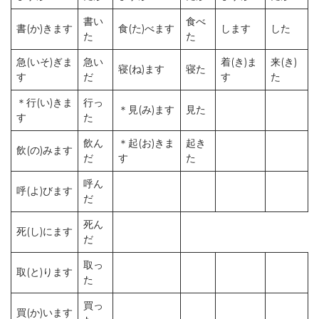
書い
食べ
書(か)きます
食(た)べます
します
した
た
た
急(いそ)ぎま
急い
着(き)ま
来(き)
寝(ね)ます
寝た
す
だ
す
た
＊行(い)きま
行っ
＊見(み)ます
見た
す
た
飲ん
＊起(お)きま
起き
飲(の)みます
だ
す
た
呼ん
呼(よ)びます
だ
死ん
死(し)にます
だ
取っ
取(と)ります
た
買っ
買(か)います