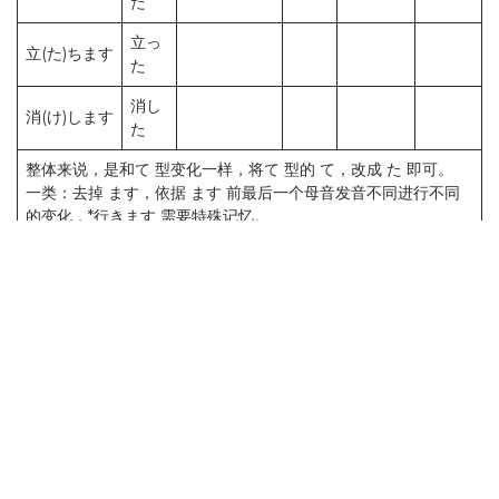
た
立っ
立(た)ちます
た
消し
消(け)します
た
整体来说，是和て 型变化一样，将て 型的 て，改成 た 即可。
一类：去掉 ます，依据 ます 前最后一个母音发音不同进行不同
的变化，*行きます 需要特殊记忆。
きます -> いた ぎます -> いだ
(你咪咪)(に・み・び)ます -> んだ
(一起立)(い・ち・り)ます -> った
します -> した
二类：去掉 ます 加 た。ます变为 た。*为特殊单词，虽然看起来
是一类但是是二类，需要记忆。
ます -> た
三类：需要特殊记忆，简单来说就是
ます -> た
します 会通过 **します 来出现，也是按照 します 的变化来的，
例如：勉強します -> 勉強した