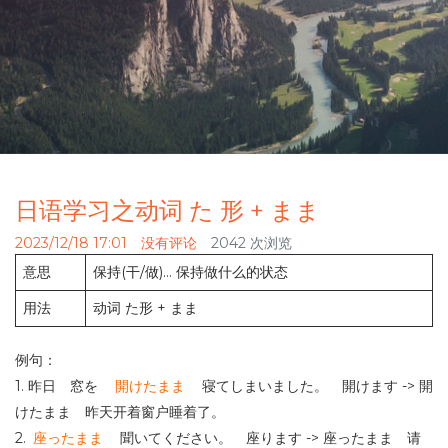
日语学习之动词 た 形 + まま
2023/12/18 17:01
没有评论
2042 次浏览
意思
保持(干/做)… 保持做什么的状态
用法
动词 た形 + まま
例句：
1. 昨日 窓を
開けたまま
寝てしまいました。 開けます -> 開
けたまま 昨天开着窗户睡着了。
2.
座ったまま
聞いてください。 座ります -> 座ったまま 请