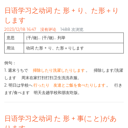
日语学习之动词 た 形 + り、た形＋り
します
2023/12/18 16:47
没有评论
1488 次浏览
意思
(干/做)… (干/做)… 列举
用法
动词 た形 + り、た形＋りします
例句：
1. 週末うちで
掃除したり洗濯したりします
。 掃除します/洗濯
します 周末在家打扫打扫卫生洗洗衣服。
2. 明日は学校へ
行ったり 友達とご飯を食べたりします
。 行き
ます/食べます 明天去趟学校和朋友吃饭。
日语学习之动词 た 形 + 事(こと)があ