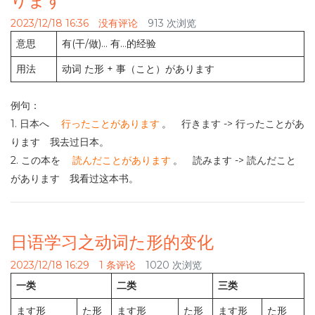
ります
2023/12/18 16:36
没有评论
913 次浏览
意思
有(干/做)… 有…的经验
用法
动词 た形 + 事（こと）があります
例句：
1. 日本へ
行ったことがあります
。 行きます -> 行ったことがあ
ります 我去过日本。
2. この本を
読んだことがあります
。 読みます -> 読んだこと
があります 我看过这本书。
日语学习之动词た形的变化
2023/12/18 16:29
1 条评论
1020 次浏览
一类
二类
三类
ます形
た形
ます形
た形
ます形
た形