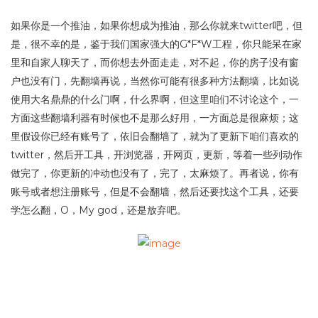
如果你是一个推油，如果你想成为推油，那么你就来twitter吧，但
是，很不幸的是，鉴于我们国家强大的G*F*W工程，你只能呆在家
里和自家人聊天了，而你想去外面走走，对不起，你的房子没有窗
户也没有门，先翻墙再说，当然你可能有很多种方法翻墙，比如说
使用大名鼎鼎的什么门啊，什么界啊，但这里咱们不讨论这个，一
方面这些翻墙利器有时候也不是那么好用，一方面总是很麻烦；这
里假设你已经有账号了，依旧会翻墙了，就为了更新下咱们喜欢的
twitter，然后开工具，开浏览器，开网页，更新，等着一些列动作
做完了，你更新的冲动也没有了，完了，太麻烦了。再者说，你有
账号或者想注册账号，但是不会翻墙，然后还要找这个工具，还要
学怎么翻，O，My god，还是放弃吧。
但是，需要这么麻烦吗，不需要吗，需要吗？那咱们就看一个国人
(应该是)做的使用Gtalk来更新twitter的第三方应用，使用很简单，
可以使用Gtalk(或者是支持此协议的IM软件，不确定)，加一个机器