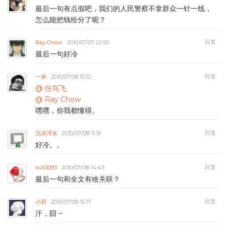
最后一句有点假吧，我们的人民警察不拿群众一针一线，
怎么能把钱给分了呢？
回复
Ray Chow
2010/07/07 22:50
最后一句好冷
回复
一米
2010/07/08 10:12
@ 任鸟飞
@ Ray Chow
嘿嘿，你我都懂得。
回复
沉冰浮水
2010/07/08 11:19
好冷。。
回复
liu53093
2010/07/08 14:43
最后一句和全文有啥关联？
回复
小邪
2010/07/08 15:17
汗，囧 ~