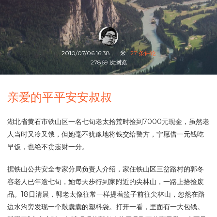
2010/07/06 16:38
一米
27 条评论
27869 次浏览
亲爱的平平安安叔叔
湖北省黄石市铁山区一名七旬老太拾荒时捡到7000元现金，虽然老
人当时又冷又饿，但她毫不犹豫地将钱交给警方，宁愿借一元钱吃
早饭，也绝不贪遗财一分。
据铁山公共安全专家分局负责人介绍，家住铁山区三岔路村的郭冬
容老人已年逾七旬，她每天步行到家附近的尖林山，一路上拾捡废
品。18日清晨，郭老太像往常一样提着篮子前往尖林山，忽然在路
边水沟旁发现一个鼓囊囊的塑料袋。打开一看，里面有一大包钱。