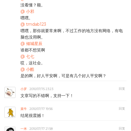
没看懂？额。
@ 小邪
嘿嘿。
@ tmdab123
嘿嘿，那你就要常来啊，不过工作的地方没有网络，有电
脑也没用啊。
@ 倾城星辰
谁都不想笑啊
@ 七七
哎，这社会。
@ 小酷
是的啊，好人平安啊，可是有几个好人平安啊？
回复
小罗
2010/07/15 23:23
文章写的不错啊，支持一下！
回复
菜牛
2010/07/17 19:56
结尾很震撼！
回复
一米
2010/07/17 21:58