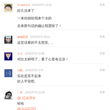
回复
tmdab123
2010/07/11 23:53
好久没来了
一来你就给我来个冷的
后来那句话的确让我震惊了！
回复
倾城星辰
2010/07/12 00:22
这笑话看的不太想笑。。
回复
七七
2010/07/12 10:38
对比太鲜明了，看了心里有点凉！
回复
小酷
2010/07/12 11:31
实在是笑不起来
好人平安吧。
回复
一米
2010/07/15 20:39
@ 沉冰浮水
哈哈
@ liu53093