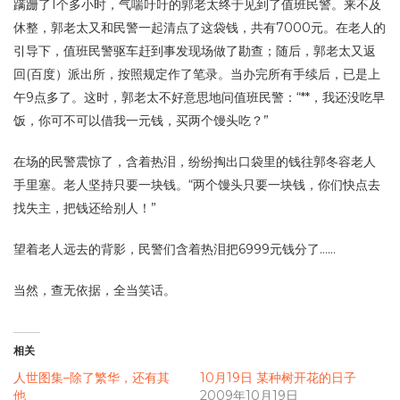
蹒跚了1个多小时，气喘吁吁的郭老太终于见到了值班民警。来不及
休整，郭老太又和民警一起清点了这袋钱，共有7000元。在老人的
引导下，值班民警驱车赶到事发现场做了勘查；随后，郭老太又返
回(百度）派出所，按照规定作了笔录。当办完所有手续后，已是上
午9点多了。这时，郭老太不好意思地问值班民警：“**，我还没吃早
饭，你可不可以借我一元钱，买两个馒头吃？”
在场的民警震惊了，含着热泪，纷纷掏出口袋里的钱往郭冬容老人
手里塞。老人坚持只要一块钱。“两个馒头只要一块钱，你们快点去
找失主，把钱还给别人！”
望着老人远去的背影，民警们含着热泪把6999元钱分了……
当然，查无依据，全当笑话。
相关
人世图集–除了繁华，还有其
10月19日 某种树开花的日子
他
2009年10月19日